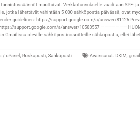
tunnistussäännöt muuttuivat. Verkkotunnukselle vaaditaan SPF- ja
ille, jotka lähettävät vähintään 5 000 sähköpostia päivässä, ovat my
 sender guidelines: https://support.google.com/a/answer/81126 Prev
ion: https://support.google.com/a/answer/10583557 ——————— HUO
n Gmailissa oleville sähköpostinosoitteille sähköpostia, ellei lähe
a /
cPanel
,
Roskaposti
,
Sähköposti
Avainsanat:
DKIM
,
gmai