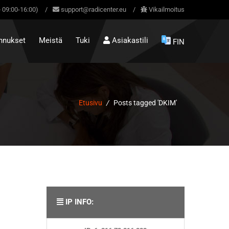
 09:00-16:00)
/
support@radicenter.eu
/
Vikailmoitus
nnukset
Meistä
Tuki
Asiakastili
FIN
Etusivu
/
Posts tagged 'DKIM'
IP INFO: