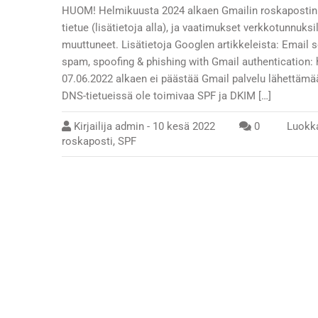
HUOM! Helmikuusta 2024 alkaen Gmailin roskapostin 
tietue (lisätietoja alla), ja vaatimukset verkkotunnuks
muuttuneet. Lisätietoja Googlen artikkeleista: Email
spam, spoofing & phishing with Gmail authenticat
07.06.2022 alkaen ei päästää Gmail palvelu lähettämää
DNS-tietueissä ole toimivaa SPF ja DKIM […]
Kirjailija
admin
-
10 kesä 2022
0
Luokk
roskaposti
,
SPF