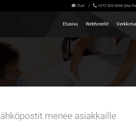
Chat
/
+372 505 8656 (Ma-Pe
Etusivu
Webhotellit
Verkkotu
 sähköpostit menee asiakkaille