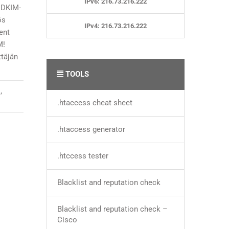
IPv6: 216.73.216.222
 DKIM-
ös
IPv4: 216.73.216.222
ent
M!
ttäjän
TOOLS
l
,
.htaccess cheat sheet
.htaccess generator
.htccess tester
Blacklist and reputation check
Blacklist and reputation check –
Cisco