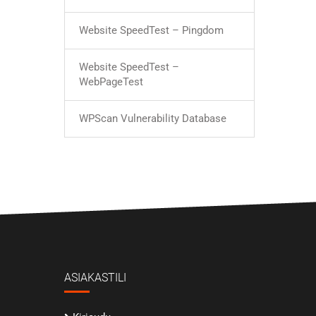
Website SpeedTest – Pingdom
Website SpeedTest –
WebPageTest
WPScan Vulnerability Database
ASIAKASTILI