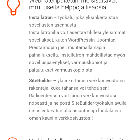
Webhotellipakettimme sisältävät
mm. useita helppoja lisäosia
Installatron
– työkalu, joka yksinkertaistaa
sovellusten asennusta
Installatronilla voit asentaa tilillesi yleisimmät
sovellukset, kuten WordPressin, Joomlan,
PrestaShopin jne., muutamalla napin
painalluksella. Installatron mahdollistaa myös
sovelluspäivitykset, varmuuskopiot ja
palautukset varmuuskopioista
SiteBuilder
– yksinkertainen verkkosivustojen
rakentaja, kuka tahansa voi tehdä sen!
Radicenterissa voit luoda verkkosivustosi
nopeasti ja helposti SiteBuilder-työkalun avulla –
sinun ei tarvitse olla asiantuntija luodaksesi
oman kauniin verkkosivustosi!