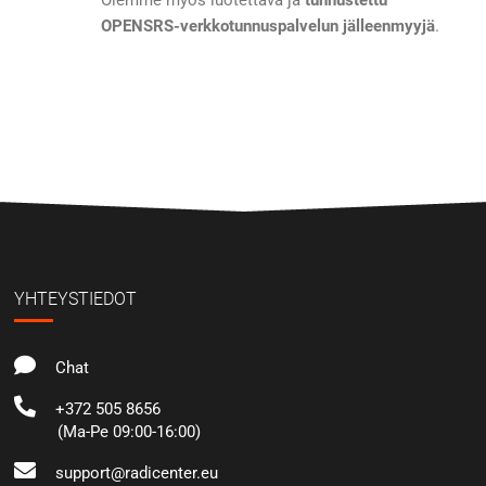
Olemme myös luotettava ja
tunnustettu
OPENSRS-verkkotunnuspalvelun jälleenmyyjä
.
YHTEYSTIEDOT
Chat
+372 505 8656
(Ma-Pe 09:00-16:00)
support@radicenter.eu