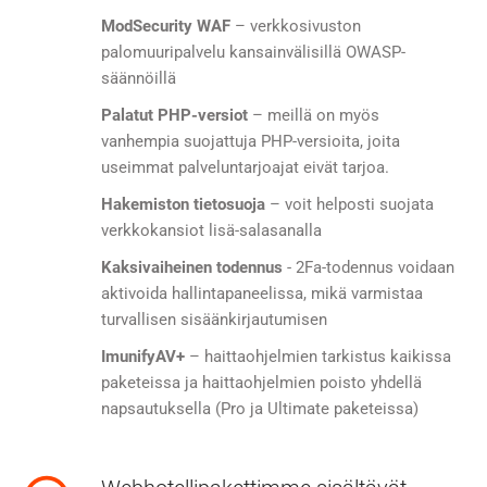
ModSecurity WAF
– verkkosivuston
palomuuripalvelu kansainvälisillä OWASP-
säännöillä
Palatut PHP-versiot
– meillä on myös
vanhempia suojattuja PHP-versioita, joita
useimmat palveluntarjoajat eivät tarjoa.
Hakemiston tietosuoja
– voit helposti suojata
verkkokansiot lisä-salasanalla
Kaksivaiheinen todennus
- 2Fa-todennus voidaan
aktivoida hallintapaneelissa, mikä varmistaa
turvallisen sisäänkirjautumisen
ImunifyAV+
– haittaohjelmien tarkistus kaikissa
paketeissa ja haittaohjelmien poisto yhdellä
napsautuksella (Pro ja Ultimate paketeissa)