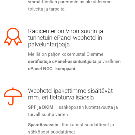
ymmärtämään paremmin asiakkaidemme
toiveita ja tarpeita.
Radicenter on Viron suurin ja
tunnetuin cPanel webhotellin
palveluntarjoaja
Meillä on paljon kokemusta! Olemme
sertifioituja cPanel-asiantuntijoita
ja virallinen
cPanel NOC -kumppani
.
Webhotellipakettimme sisältävät
mm. eri tietoturvalisäosia
SPF ja DKIM
– sähköpostin luotettavuutta ja
turvallisuutta varten
SpamAssassin
- Roskapostisuodattimet ja
sähköpostisuodattimet