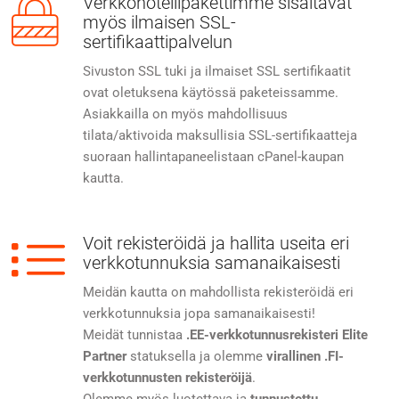
Verkkohotellipakettimme sisältävät
myös ilmaisen SSL-
sertifikaattipalvelun
Sivuston SSL tuki ja ilmaiset SSL sertifikaatit
ovat oletuksena käytössä paketeissamme.
Asiakkailla on myös mahdollisuus
tilata/aktivoida maksullisia SSL-sertifikaatteja
suoraan hallintapaneelistaan cPanel-kaupan
kautta.
Voit rekisteröidä ja hallita useita eri
verkkotunnuksia samanaikaisesti
Meidän kautta on mahdollista rekisteröidä eri
verkkotunnuksia jopa samanaikaisesti!
Meidät tunnistaa
.EE-verkkotunnusrekisteri
Elite
Partner
statuksella ja olemme
virallinen .FI-
verkkotunnusten rekisteröijä
.