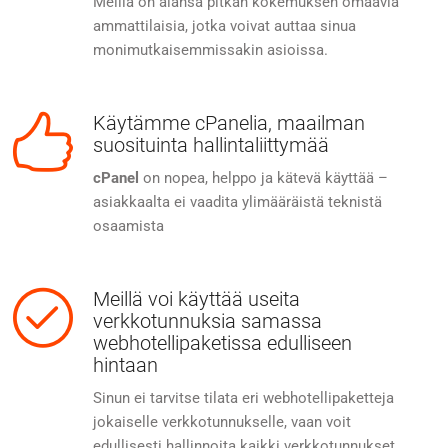
Meillä on alansa pitkän kokemuksen omaavia
ammattilaisia, jotka voivat auttaa sinua
monimutkaisemmissakin asioissa.
Käytämme cPanelia, maailman
suosituinta hallintaliittymää
cPanel
on nopea, helppo ja kätevä käyttää –
asiakkaalta ei vaadita ylimääräistä teknistä
osaamista
Meillä voi käyttää useita
verkkotunnuksia samassa
webhotellipaketissa edulliseen
hintaan
Sinun ei tarvitse tilata eri webhotellipaketteja
jokaiselle verkkotunnukselle, vaan voit
edullisesti hallinnoita kaikki verkkotunnukset