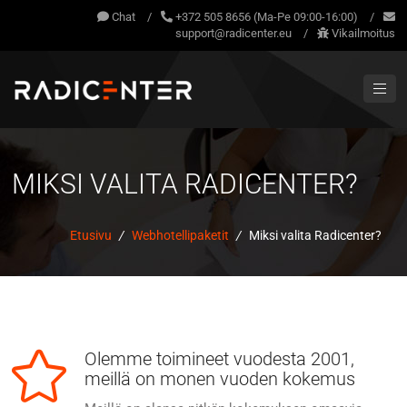
Chat
/
+372 505 8656 (Ma-Pe 09:00-16:00)
/
support@radicenter.eu
/
Vikailmoitus
MIKSI VALITA RADICENTER?
Etusivu
/
Webhotellipaketit
/
Miksi valita Radicenter?
Olemme toimineet vuodesta 2001,
meillä on monen vuoden kokemus