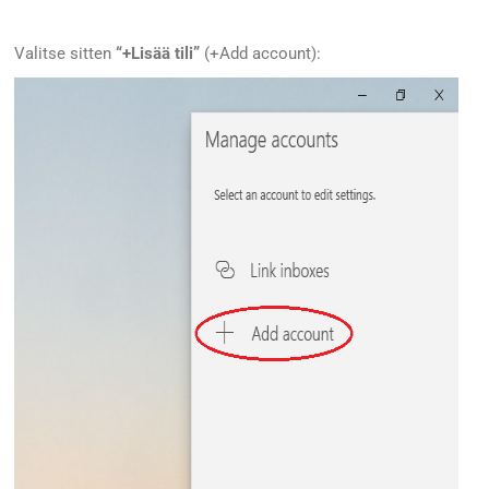
Valitse sitten
“+Lisää tili”
(+Add account):