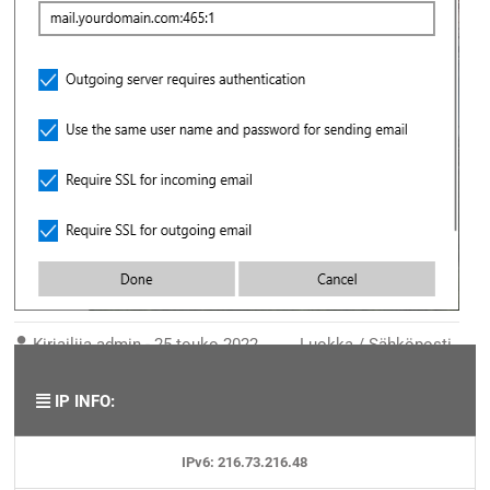
Kirjailija
admin
-
25 touko 2022
Luokka /
Sähköposti
IP INFO:
IPv6: 216.73.216.48