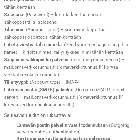
tähän kenttään
Salasana:
(Password) – kirjoita kenttään oman
sähköpostitilisi salasana
Tilin nimi:
(Account name) – voit myös kirjoittaa
sähköpostiosoitteesi tähän kenttään
Lähetä viestisi tällä nimellä:
(Send your message using this
name) – kirjoita nimesi tai yrityksesi nimi tähän kenttään
Saapuvan sähköpostin palvelin:
(Incoming email server) –
mail.omaverkkotunnus.fi (“omaverkkotunnus.fi” korvaa
verkkotunnuksesi nimellä)
Tilin tyyppi:
(Account type) – IMAP4
Lähtevän postin (SMTP) palvelin:
(Outgoing (SMTP) email
server) – mail.omaverkkotunnus.fi (“omaverkkotunnus.fi”
korvaa verkkotunnuksesi nimellä)
Seuraavat ruudut on ruksattavia:
Lähtevän postin palvelin vaatii todennuksen
(Outgoing
server requires authentication)
Käytä samaa käyttäjäntunnusta ja salasanaa