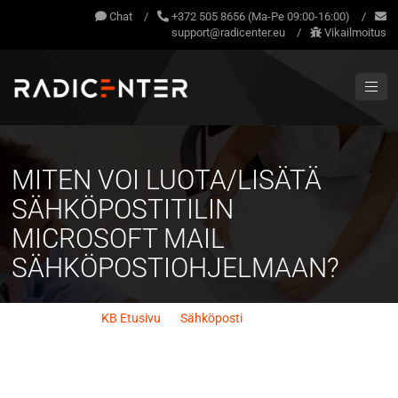
Chat
/
+372 505 8656 (Ma-Pe 09:00-16:00)
/
support@radicenter.eu
/
Vikailmoitus
MITEN VOI LUOTA/LISÄTÄ
SÄHKÖPOSTITILIN
MICROSOFT MAIL
SÄHKÖPOSTIOHJELMAAN?
KB Etusivu
/
Sähköposti
/
Miten voi luota/lisätä
sähköpostitilin Microsoft Mail sähköpostiohjelmaan?