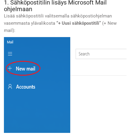
1. Sähköpostitilin lisäys Microsoft Mail
ohjelmaan
Lisää sähköpostitili valitsemalla sähköpostiohjelman
vasemmasta ylävalikosta
“+ Uusi sähköpostitili”
(+ New
mail):