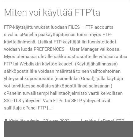
Miten voi käyttää FTP’ta
FTP-käyttäjätunnukset luodaan FILES – FTP accounts
sivulla. cPanelin pääkäyttäjätunnus toimii myös FTP-
käyttäjänimenä. Lisäksi FTP-käyttäjätilin tunnistetiedot
voidaan luoda PREFERENCES – User Manager valikossa.
Myös olemassa oleville sähköpostiosoitteille voidaan antaa
FTP tai Webdiskin käyttöoikeudet. (Käyttäjähallinnassa)
sähköpostitilille voidaan määrittää toinen vaihtoehtoinen
yhteyssähköpostiosoite (esimerkiksi Gmail), jolla käyttäjä
voi tarvittaessa nollata sähköpostitilinsä salasanan.)
cPanelin turvallisempi hallintaohjelmisto vaatii kelvollisen
SSL-TLS yhteyden. Vain FTPs tai SFTP yhteydet ovat
sallittuja cPanel FTP […]
Kirjailija
admin
-
23 syys 2022
Luokka /
cPanel
,
FTP
,
Verkkosivu