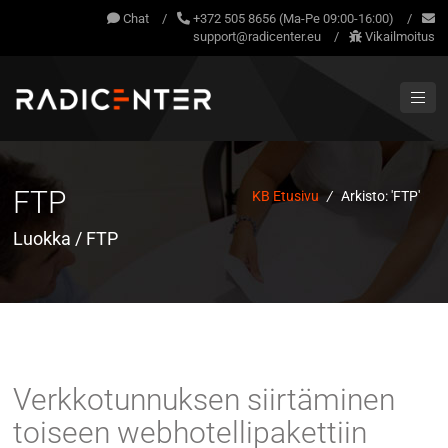
Chat
/
+372 505 8656 (Ma-Pe 09:00-16:00)
/
support@radicenter.eu
/
Vikailmoitus
FTP
KB Etusivu
/
Arkisto: 'FTP'
Luokka / FTP
Verkkotunnuksen siirtäminen
toiseen webhotellipakettiin