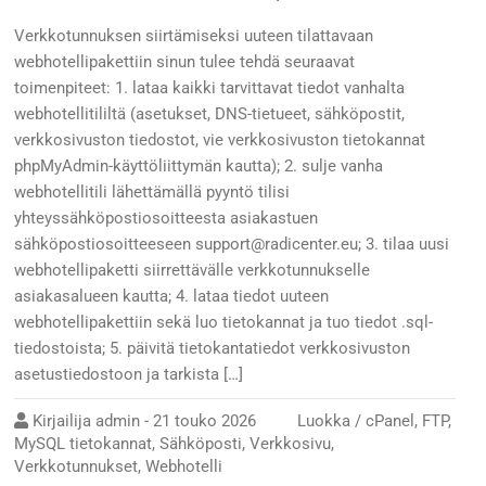
Verkkotunnuksen siirtämiseksi uuteen tilattavaan
webhotellipakettiin sinun tulee tehdä seuraavat
toimenpiteet: 1. lataa kaikki tarvittavat tiedot vanhalta
webhotellitililtä (asetukset, DNS-tietueet, sähköpostit,
verkkosivuston tiedostot, vie verkkosivuston tietokannat
phpMyAdmin-käyttöliittymän kautta); 2. sulje vanha
webhotellitili lähettämällä pyyntö tilisi
yhteyssähköpostiosoitteesta asiakastuen
sähköpostiosoitteeseen support@radicenter.eu; 3. tilaa uusi
webhotellipaketti siirrettävälle verkkotunnukselle
asiakasalueen kautta; 4. lataa tiedot uuteen
webhotellipakettiin sekä luo tietokannat ja tuo tiedot .sql-
tiedostoista; 5. päivitä tietokantatiedot verkkosivuston
asetustiedostoon ja tarkista […]
Kirjailija
admin
-
21 touko 2026
Luokka /
cPanel
,
FTP
,
MySQL tietokannat
,
Sähköposti
,
Verkkosivu
,
Verkkotunnukset
,
Webhotelli